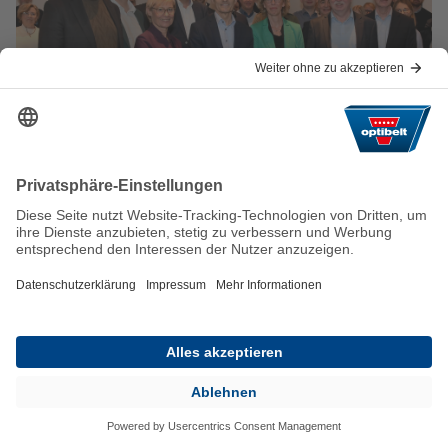
02.12.2024
Geschäftsführer der Arntz Optibelt
Gruppe verabschiedet sich in den
Ruhestand
Nach fast 14 Jahren als Vorsitzender der
Geschäftsführung verabschiedete sich Reinhold
Mühlbeyer zum 30. November 2024 in den
Ruhestand. Im Rahmen eines Get-Togethers würdigten
Kolleginnen und Kollegen seine Verdienste und
dankten ihm für sein langjähriges Engagement.