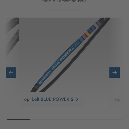
für die Zementindustrie
optibelt BLUE POWER 2
optib