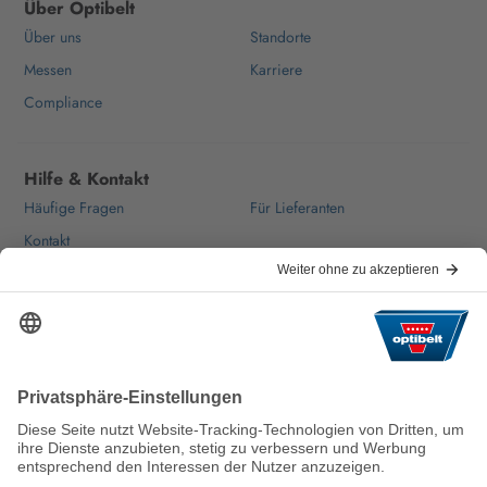
Über Optibelt
Über uns
Standorte
Messen
Karriere
Compliance
Hilfe & Kontakt
Häufige Fragen
Für Lieferanten
Kontakt
Wir halten die Welt nachhaltig in
Bewegung.
AGB
Impressum