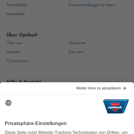
Datenblätter
Pressemeldungen & News
Newsletter
Über Optibelt
Über uns
Standorte
Messen
Karriere
Compliance
Hilfe & Kontakt
Häufige Fragen
Für Lieferanten
Kontakt
Wir halten die Welt nachhaltig in