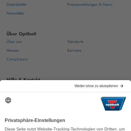
Datenblätter
Pressemeldungen & News
Newsletter
Über Optibelt
Über uns
Standorte
Messen
Karriere
Compliance
Hilfe & Kontakt
Häufige Fragen
Für Lieferanten
Kontakt
Wir halten die Welt nachhaltig in