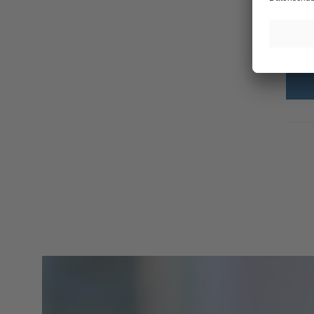
Verf
Anfra
Straßenbau
12 Produkte
AV
Textil
22 Produkte
Transport & Logistik
10 Produkte
Verpackung
19 Produkte
Zementindustrie
8 Produkte