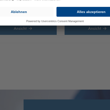
ügbare Varianten
(weitere auf
ge)
X13
AVX10
AVP13
Ansicht
Ansicht