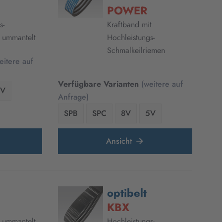
POWER
s-
Kraftband mit
- ummantelt
Hochleistungs-
Schmalkeilriemen
eitere auf
Verfügbare Varianten
(weitere auf
3V
Anfrage)
SPB
SPC
8V
5V
Ansicht
optibelt
KBX
- ummantelt
Hochleistungs-