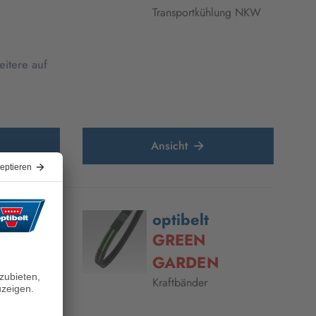
Transportkühlung NKW
eitere auf
Ansicht
optibelt
POWER
GREEN
GARDEN
Kraftbänder