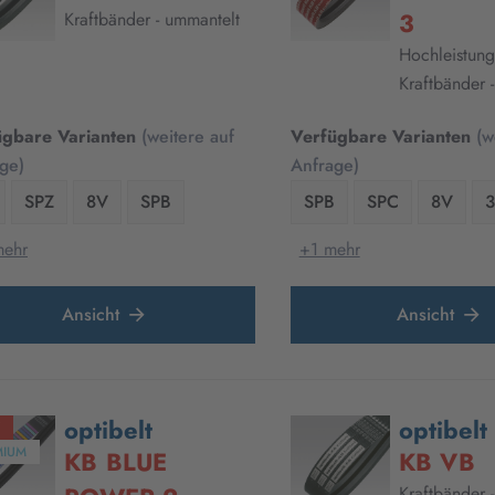
3
Kraftbänder - ummantelt
Hochleistung
Kraftbänder 
ügbare Varianten
(weitere auf
Verfügbare Varianten
(w
ge)
Anfrage)
SPZ
8V
SPB
SPB
SPC
8V
mehr
+1 mehr
Ansicht
Ansicht
optibelt
optibelt
MIUM
KB BLUE
KB VB
Kraftbänder 