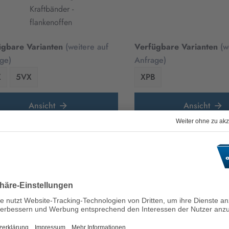
Kraftbänder -
flankenoffen
ügbare Varianten
(weitere auf
Verfügbare Varianten
(w
ge)
Anfrage)
X
5VX
XPB
Ansicht
Ansicht
optibelt
optibelt
TRUCK POWER
AGRO 
KBX
Kraftbänder
Kraftbänder für NKW