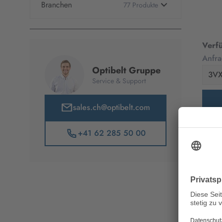
Branchen
77 Produkte
Automotive
23 Produkte
Verf
10 Produkte
Car Power
Anfra
Optibelt Gruppe
11 Produkte
Truck Power
3V
Service & Support
Druck & Papier
8 Produkte
sales.ch@optibelt.com
Gartentechnik
5 Produkte
+41 62 285 50 00
Landtechnik
7 Produkte
Lebensmittel
6 Produkte
Lüfter &
5 Produkte
Kompressoren
Öl & Gas
13 Produkte