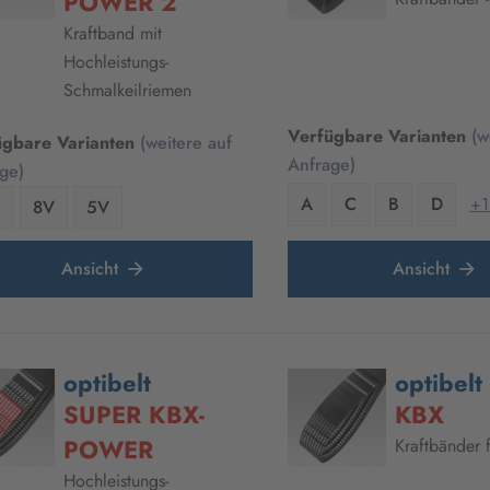
POWER 2
Kraftband mit
Hochleistungs-
Schmalkeilriemen
Verfügbare Varianten
(w
ügbare Varianten
(weitere auf
Anfrage)
ge)
A
C
B
D
+1
C
8V
5V
Ansicht
Ansicht
optibelt
optibelt
SUPER KBX-
KBX
POWER
Kraftbänder
Hochleistungs-