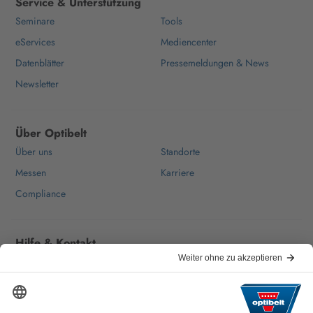
Service & Unterstützung
Seminare
Tools
eServices
Mediencenter
Datenblätter
Pressemeldungen & News
Newsletter
Über Optibelt
Über uns
Standorte
Messen
Karriere
Compliance
Hilfe & Kontakt
Häufige Fragen
Für Lieferanten
Kontakt